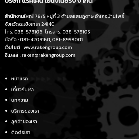
บริษัท แร
คเ
คน เอ็นจิเนียร
ิ่ง
จำกัด
สำนักงานใหญ่
78/5 หมู่ที่ 3 ตำบลแสนภูดาษ อำเภอบ้านโพธิ์
จังหวัดฉะเชิงเทรา 24140
โทร. 038-578106 โทรสาร. 038-578105
มือถือ : 081-4209160, 081-8998001
เว็ปไซต์ : www.rakengroup.com
อีเมลล์ : raken@rakengroup.com
หน้าแรก
เกี่ยวกับ
เรา
บทความ
บริการของเรา
ลูกค้าของเรา
ติดต่อเรา