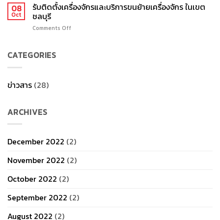
ย้าย
ติด
รับติดตั้งเครื่องจักรและบริการขนย้ายเครื่องจักร ในเขต
ขน
08
ชลบุรี
เครื่องจักร
ตั้ง
ชลบุรี
ย้าย
Oct
มือ
เครื่องจักร
เครื่องจักร
อาชีพ
Comments Off
on
ใน
ใน
รับ
เขต
เขต
ติด
สุม
ชลบุรี
CATEGORIES
ตั้ง
ทร
เครื่องจักร
ปราการ
และ
ด้วย
บริการ
ช่าง
ข่าวสาร
(28)
ขน
มือ
ย้าย
อาชีพ
เครื่องจักร
ARCHIVES
ใน
เขต
ชลบุรี
December 2022
(2)
November 2022
(2)
October 2022
(2)
September 2022
(2)
August 2022
(2)