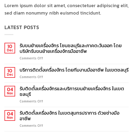
Lorem ipsum dolor sit amet, consectetuer adipiscing elit,
sed diam nonummy nibh euismod tincidunt.
LATEST POSTS
รับขนย้ายเครื่องจักร โซนชลบุรีและภาคตะวันออก โดย
10
บริษัทรับขนย้ายเครื่องจักรมืออาชีพ
Dec
Comments Off
on
รับ
ขน
บริการติดตั้งเครื่องจักร โดยทีมงานมืออาชีพ ในเขตชลบุรี
10
ย้าย
Dec
Comments Off
on
เครื่องจักร
บริการ
โซน
ติด
รับติดตั้งเครื่องจักรและบริการขนย้ายเครื่องจักร ในเขต
04
ชลบุรี
ตั้ง
ชลบุรี
Nov
และ
เครื่องจักร
ภาค
Comments Off
on
โดย
ตะวัน
รับ
ทีม
ออก
ติด
รับติดตั้งเครื่องจักร ในเขตสุมทรปราการ ด้วยช่างมือ
งาน
04
โดย
ตั้ง
อาชีพ
มือ
Nov
บริษัท
เครื่องจักร
อาชีพ
รับ
Comments Off
on
และ
ใน
ขน
รับ
บริการ
เขต