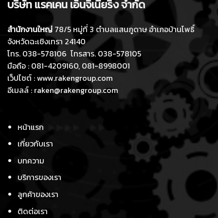
บริษัท แร
คเ
คน เอ็นจิเนียร
ิ่ง
จำกัด
สำนักงานใหญ่
78/5 หมู่ที่ 3 ตำบลแสนภูดาษ อำเภอบ้านโพธิ์
จังหวัดฉะเชิงเทรา 24140
โทร. 038-578106 โทรสาร. 038-578105
มือถือ : 081-4209160, 081-8998001
เว็ปไซต์ : www.rakengroup.com
อีเมลล์ : raken@rakengroup.com
หน้าแรก
เกี่ยวกับ
เรา
บทความ
บริการของเรา
ลูกค้าของเรา
ติดต่อเรา